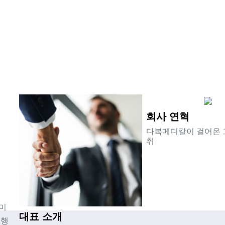
회사 연혁
다복메디칼이 걸어온 
취
미
대표 소개
 행